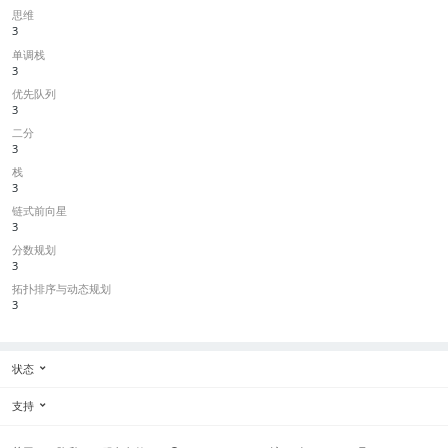
思维
3
单调栈
3
优先队列
3
二分
3
栈
3
链式前向星
3
分数规划
3
拓扑排序与动态规划
3
状态
支持