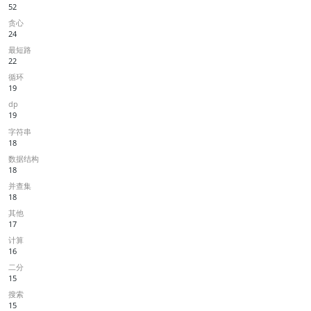
52
贪心
24
最短路
22
循环
19
dp
19
字符串
18
数据结构
18
并查集
18
其他
17
计算
16
二分
15
搜索
15