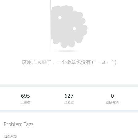
该用户太菜了，一个徽章也没有 (´・ω・｀)
695
627
0
已递交
已通过
题解被赞
Problem Tags
动态规划