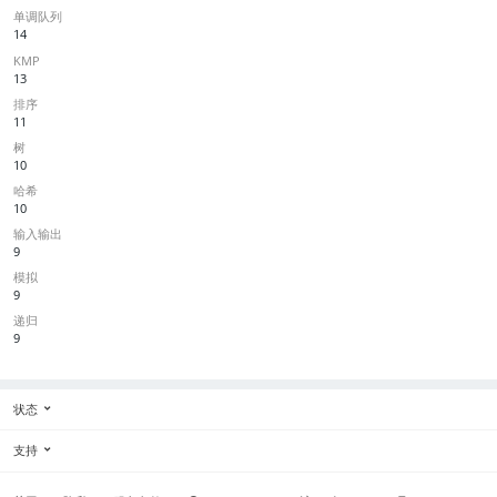
单调队列
14
KMP
13
排序
11
树
10
哈希
10
输入输出
9
模拟
9
递归
9
状态
支持