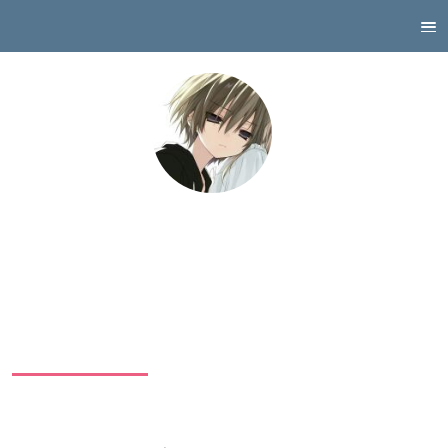
刘纯青summer
(UID: 2365)
注册于
3 年前
, 最后登录于
2 年前
, 目前离线.
Solved 44 problems, RP: 181.07 (No. 1641), 有效期(天): -754
OI-Contest 荣耀徽章
个人简介
证书
AC题目