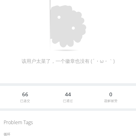
该用户太菜了，一个徽章也没有 (´・ω・｀)
66
44
0
已递交
已通过
题解被赞
Problem Tags
循环