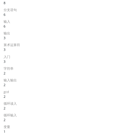
8
分支语句
6
输入
6
输出
3
算术运算符
3
入门
3
字符串
2
输入输出
2
gcd
2
循环读入
2
循环输入
2
变量
1