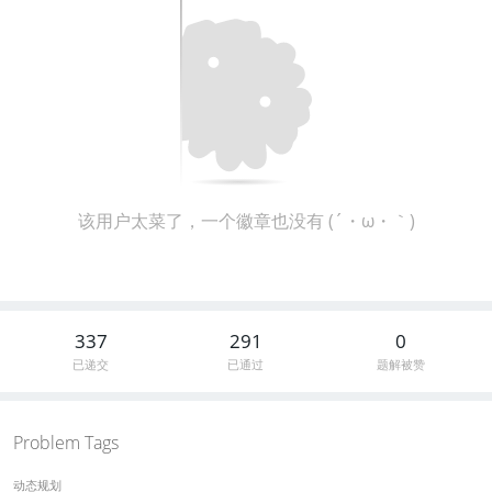
该用户太菜了，一个徽章也没有 (´・ω・｀)
337
291
0
已递交
已通过
题解被赞
Problem Tags
动态规划