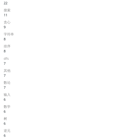
22
搜索
11
贪心
9
字符串
8
排序
8
dfs
7
其他
7
数论
7
输入
6
数学
6
树
6
逆元
6