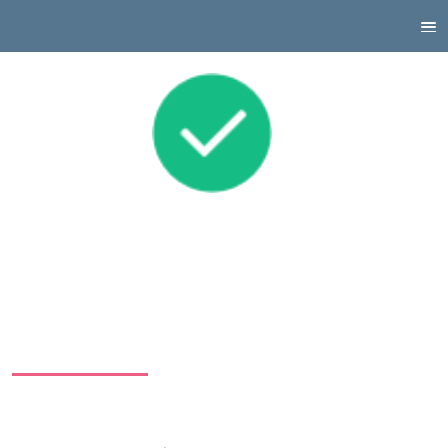
张成潇
(UID: 1859)
注册于
3 年前
, 最后登录于
1 年前
, 目前离线.
Solved 291 problems, RP: 249.66 (No. 264), 有效期(天): -402
OI-Contest 荣耀徽章
个人简介
证书
AC题目