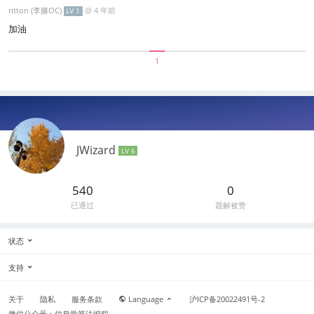
ritton (李滕OC)
@
4 年前
LV 1
加油
1
JWizard
LV 6
540
0
已通过
题解被赞
状态
支持
关于
隐私
服务条款
Language
沪ICP备20022491号-2
微信公众号：信息学算法编程