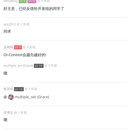
lethalboy
@
4 年前
LV 6
MOD
好主意，已经反馈给开发组的同学了
wlx2012
@
2 年前
同求
吴桐雨
@
4 年前
LV 9
OI-Contest会越办越好的!
multiple_set (Grace)
@
3 年前
LV 10
嗯
鲁昊明
@
3 年前
LV 10
@
multiple_set (Grace)
李博文
@
1 年前
嗯