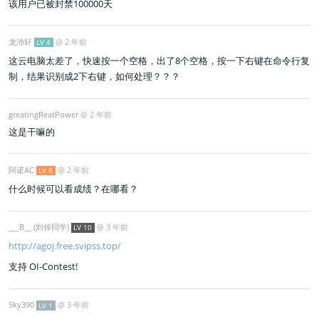
该用户已被封禁100000天
龙沛轩
@
2 年前
LV 4
这云电脑太差了，快速按一个空格，出了8个空格，按一下右键在命令行复
制，结果识别成2下右键，如何处理？？？
greatingReatPower
@
2 年前
这是干嘛的
阿诺AC
@
2 年前
LV 8
什么时候可以看成绩？在哪看？
___B__ (刘倬同学)
@
3 年前
LV 10
http://agoj.free.svipss.top/
支持 OI-Contest!
Sky390
@
3 年前
LV 1