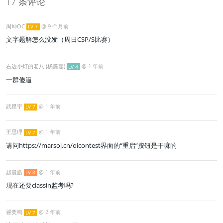
17 条评论
周坤OC
@
9 个月前
LV 7
文字题解怎么没发（周日CSP/S比赛）
右边小灯的老八 (杨懿嘉)
@
1 年前
LV 4
一群傻逼
武星宇
@
1 年前
LV 7
王思理
@
1 年前
LV 7
请问https://marsoj.cn/oicontest界面的“重启”按钮是干嘛的
赵晨皓
@
1 年前
LV 8
现在还要classin监考吗?
翟奕鸣
@
2 年前
LV 7