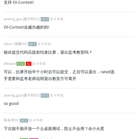
支持 OI-Contest!
acwing_gza (龚子昂OC)
@
4 年前
LV 2
OI-Contest会越办越好的!
ritton (李滕OC)
@
4 年前
LV 1
能在提交代码后提前结束比赛，退出监考教室吗？
JWizard
@
4 年前
LV 6
SU
可以，比赛开始半个小时后可以提交，之后可以退出，rated选
手需要和监考老师说明退出教室方可离开
acwing_gza (龚子昂OC)
@
4 年前
LV 2
so good
陈东泽OC
@
4 年前
LV 2
下次能不能开放一个云桌面测试，防止不会用？@小火星